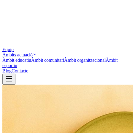
Equip
Àmbits actuació
Àmbit educatiu
Àmbit comunitari
Àmbit organitzacional
Àmbit
esportiu
Blog
Contacte