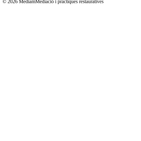
©
2026
Mediam
Mediació i pràctiques restauratives