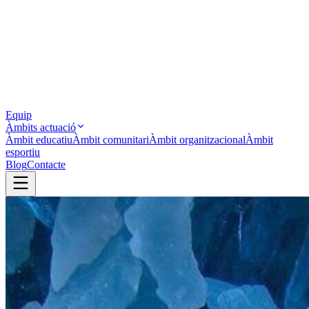
Equip
Àmbits actuació
Àmbit educatiu
Àmbit comunitari
Àmbit organitzacional
Àmbit
esportiu
Blog
Contacte