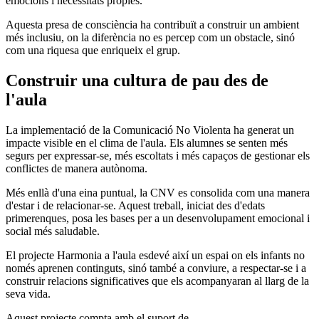
emocions i necessitats pròpies.
Aquesta presa de consciència ha contribuït a construir un ambient
més inclusiu, on la diferència no es percep com un obstacle, sinó
com una riquesa que enriqueix el grup.
Construir una cultura de pau des de
l'aula
La implementació de la Comunicació No Violenta ha generat un
impacte visible en el clima de l'aula. Els alumnes se senten més
segurs per expressar-se, més escoltats i més capaços de gestionar els
conflictes de manera autònoma.
Més enllà d'una eina puntual, la CNV es consolida com una manera
d'estar i de relacionar-se. Aquest treball, iniciat des d'edats
primerenques, posa les bases per a un desenvolupament emocional i
social més saludable.
El projecte Harmonia a l'aula esdevé així un espai on els infants no
només aprenen continguts, sinó també a conviure, a respectar-se i a
construir relacions significatives que els acompanyaran al llarg de la
seva vida.
Aquest projecte compta amb el suport de