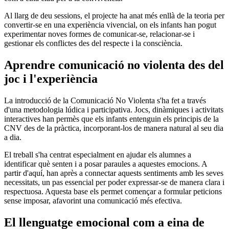
Al llarg de deu sessions, el projecte ha anat més enllà de la teoria per
convertir-se en una experiència vivencial, on els infants han pogut
experimentar noves formes de comunicar-se, relacionar-se i
gestionar els conflictes des del respecte i la consciència.
Aprendre comunicació no violenta des del
joc i l'experiència
La introducció de la Comunicació No Violenta s'ha fet a través
d'una metodologia lúdica i participativa. Jocs, dinàmiques i activitats
interactives han permès que els infants entenguin els principis de la
CNV des de la pràctica, incorporant-los de manera natural al seu dia
a dia.
El treball s'ha centrat especialment en ajudar els alumnes a
identificar què senten i a posar paraules a aquestes emocions. A
partir d'aquí, han après a connectar aquests sentiments amb les seves
necessitats, un pas essencial per poder expressar-se de manera clara i
respectuosa. Aquesta base els permet començar a formular peticions
sense imposar, afavorint una comunicació més efectiva.
El llenguatge emocional com a eina de