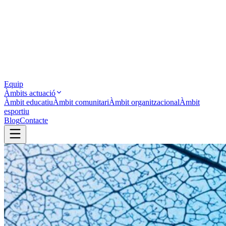
Equip
Àmbits actuació
Àmbit educatiu
Àmbit comunitari
Àmbit organitzacional
Àmbit
esportiu
Blog
Contacte