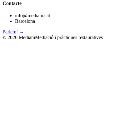
Contacte
info@mediam.cat
Barcelona
Parlem! →
©
2026
Mediam
Mediació i pràctiques restauratives