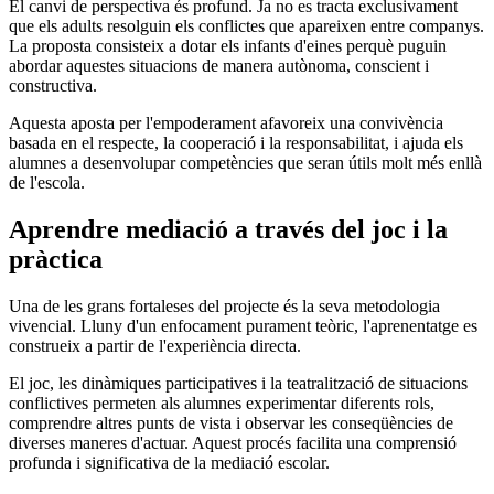
El canvi de perspectiva és profund. Ja no es tracta exclusivament
que els adults resolguin els conflictes que apareixen entre companys.
La proposta consisteix a dotar els infants d'eines perquè puguin
abordar aquestes situacions de manera autònoma, conscient i
constructiva.
Aquesta aposta per l'empoderament afavoreix una convivència
basada en el respecte, la cooperació i la responsabilitat, i ajuda els
alumnes a desenvolupar competències que seran útils molt més enllà
de l'escola.
Aprendre mediació a través del joc i la
pràctica
Una de les grans fortaleses del projecte és la seva metodologia
vivencial. Lluny d'un enfocament purament teòric, l'aprenentatge es
construeix a partir de l'experiència directa.
El joc, les dinàmiques participatives i la teatralització de situacions
conflictives permeten als alumnes experimentar diferents rols,
comprendre altres punts de vista i observar les conseqüències de
diverses maneres d'actuar. Aquest procés facilita una comprensió
profunda i significativa de la mediació escolar.