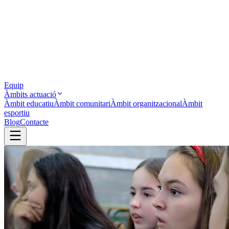
Equip
Àmbits actuació
Àmbit educatiu
Àmbit comunitari
Àmbit organitzacional
Àmbit
esportiu
Blog
Contacte