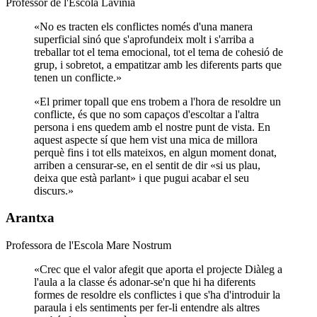
Professor de l'Escola Lavínia
«
No es tracten els conflictes només d'una manera
superficial sinó que s'aprofundeix molt i s'arriba a
treballar tot el tema emocional, tot el tema de cohesió de
grup, i sobretot, a empatitzar amb les diferents parts que
tenen un conflicte.
»
«
El primer topall que ens trobem a l'hora de resoldre un
conflicte, és que no som capaços d'escoltar a l'altra
persona i ens quedem amb el nostre punt de vista. En
aquest aspecte sí que hem vist una mica de millora
perquè fins i tot ells mateixos, en algun moment donat,
arriben a censurar-se, en el sentit de dir «si us plau,
deixa que està parlant» i que pugui acabar el seu
discurs.
»
Arantxa
Professora de l'Escola Mare Nostrum
«
Crec que el valor afegit que aporta el projecte Diàleg a
l'aula a la classe és adonar-se'n que hi ha diferents
formes de resoldre els conflictes i que s'ha d'introduir la
paraula i els sentiments per fer-li entendre als altres