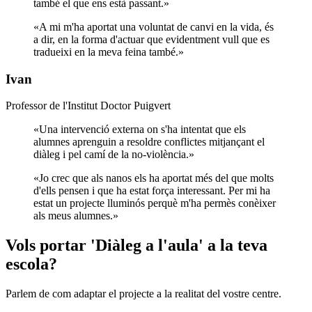
també el que ens està passant.
»
«
A mi m'ha aportat una voluntat de canvi en la vida, és
a dir, en la forma d'actuar que evidentment vull que es
tradueixi en la meva feina també.
»
Ivan
Professor de l'Institut Doctor Puigvert
«
Una intervenció externa on s'ha intentat que els
alumnes aprenguin a resoldre conflictes mitjançant el
diàleg i pel camí de la no-violència.
»
«
Jo crec que als nanos els ha aportat més del que molts
d'ells pensen i que ha estat força interessant. Per mi ha
estat un projecte lluminós perquè m'ha permès conèixer
als meus alumnes.
»
Vols portar 'Diàleg a l'aula' a la teva
escola?
Parlem de com adaptar el projecte a la realitat del vostre centre.