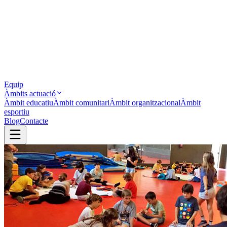
Equip
Àmbits actuació
Àmbit educatiu
Àmbit comunitari
Àmbit organitzacional
Àmbit
esportiu
Blog
Contacte