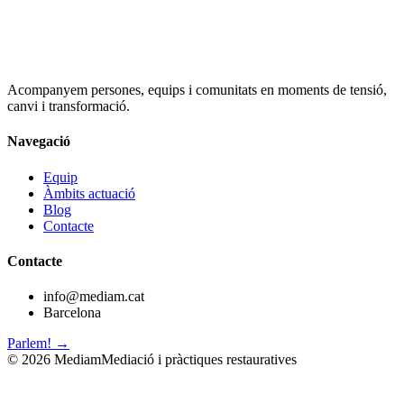
Acompanyem persones, equips i comunitats en moments de tensió,
canvi i transformació.
Navegació
Equip
Àmbits actuació
Blog
Contacte
Contacte
info@mediam.cat
Barcelona
Parlem! →
©
2026
Mediam
Mediació i pràctiques restauratives