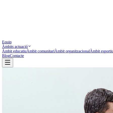
Equip
Àmbits actuació
Àmbit educatiu
Àmbit comunitari
Àmbit organitzacional
Àmbit esporti
Blog
Contacte